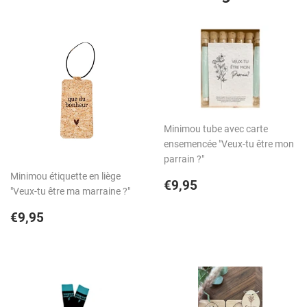
Minimou tube avec carte
ensemencée "Veux-tu être mon
parrain ?"
Minimou étiquette en liège
Prix
€9,95
€9,95
"Veux-tu être ma marraine ?"
régulier
Prix
€9,95
€9,95
régulier