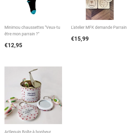
Minimou chaussettes "Veux-tu
L'atelier MFK demande Parrain
être mon parrain ?"
Prix
€15,99
€15,99
Prix
€12,95
régulier
€12,95
régulier
Artlequin Boîte à bonheur