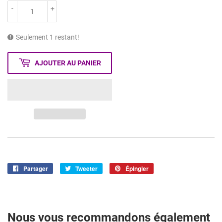
-
+
Seulement 1 restant!
AJOUTER AU PANIER
Partager
Partager
Tweeter
Tweeter
Épingler
Épingler
sur
sur
sur
Facebook
Twitter
Pinterest
Nous vous recommandons également