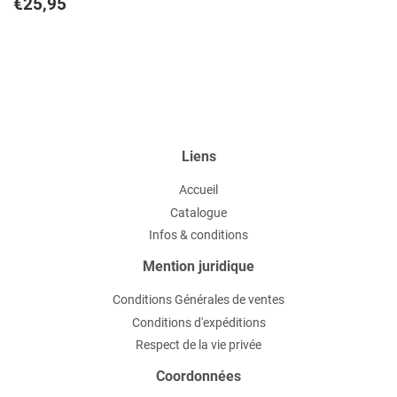
Prix
€25,95
€25,95
régulier
Liens
Accueil
Catalogue
Infos & conditions
Mention juridique
Conditions Générales de ventes
Conditions d'expéditions
Respect de la vie privée
Coordonnées