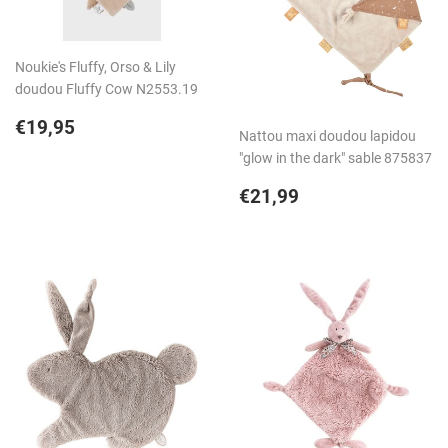
Noukie's Fluffy, Orso & Lily
doudou Fluffy Cow N2553.19
Prix
€19,95
€19,95
Nattou maxi doudou lapidou
régulier
"glow in the dark" sable 875837
Prix
€21,99
€21,99
régulier