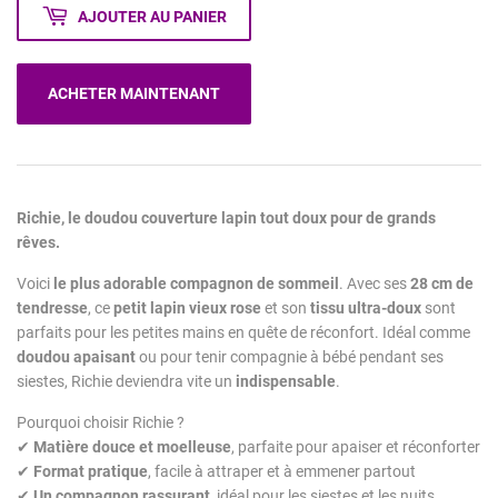
AJOUTER AU PANIER
ACHETER MAINTENANT
Richie, le doudou couverture lapin tout doux pour de grands
rêves.
Voici
le plus adorable compagnon de sommeil
. Avec ses
28 cm de
tendresse
, ce
petit lapin vieux rose
et son
tissu ultra-doux
sont
parfaits pour les petites mains en quête de réconfort. Idéal comme
doudou apaisant
ou pour tenir compagnie à bébé pendant ses
siestes, Richie deviendra vite un
indispensable
.
Pourquoi choisir Richie ?
✔
Matière douce et moelleuse
, parfaite pour apaiser et réconforter
✔
Format pratique
, facile à attraper et à emmener partout
✔
Un compagnon rassurant
, idéal pour les siestes et les nuits