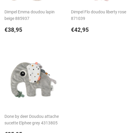
Dimpel Emma doudou lapin
Dimpel Flo doudou liberty rose
beige 885937
871039
Prix
€38,95
Prix
€42,95
€38,95
€42,95
régulier
régulier
Done by deer Doudou attache
sucette Elphee grey 4313805