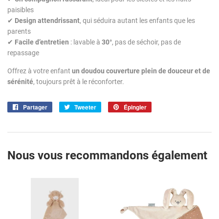
paisibles
✔
Design attendrissant
, qui séduira autant les enfants que les
parents
✔
Facile d’entretien
: lavable à
30°
, pas de séchoir, pas de
repassage
Offrez à votre enfant
un doudou couverture plein de douceur et de
sérénité
, toujours prêt à le réconforter.
Partager
Partager
Tweeter
Tweeter
Épingler
Épingler
sur
sur
sur
Facebook
Twitter
Pinterest
Nous vous recommandons également