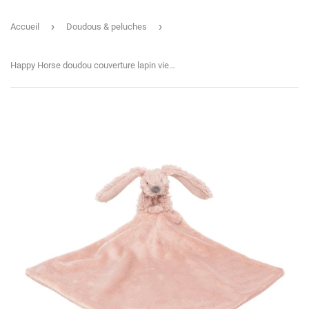
›
›
Accueil
Doudous & peluches
Happy Horse doudou couverture lapin vieux rose 134355