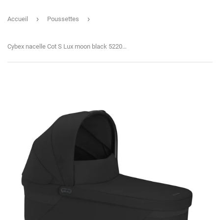
›
›
Accueil
Poussettes
Cybex nacelle Cot S Lux moon black 522002619