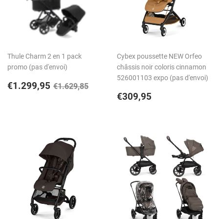
Thule Charm 2 en 1 pack
Cybex poussette NEW Orfeo
promo (pas d'envoi)
châssis noir coloris cinnamon
526001103 expo (pas d'envoi)
Prix
€1.299,95
Prix régulier
€1.629,85
€1.299,95
€1.629,85
réduit
Prix
€309,95
€309,95
régulier