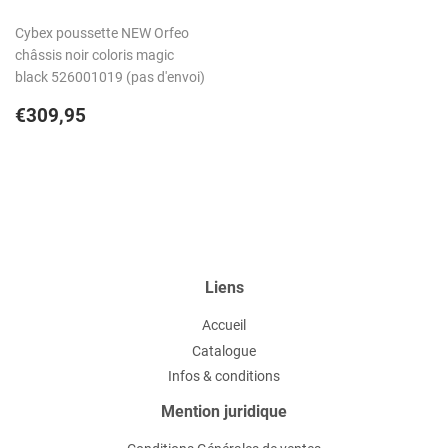
Cybex poussette NEW Orfeo
châssis noir coloris magic
black 526001019 (pas d'envoi)
Prix
€309,95
€309,95
régulier
Liens
Accueil
Catalogue
Infos & conditions
Mention juridique