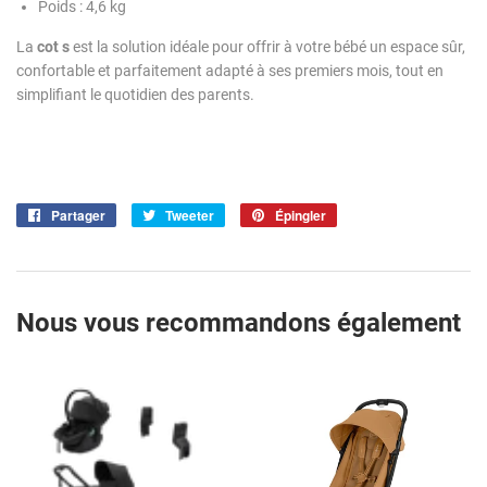
Poids : 4,6 kg
La
cot s
est la solution idéale pour offrir à votre bébé un espace sûr,
confortable et parfaitement adapté à ses premiers mois, tout en
simplifiant le quotidien des parents.
Partager
Partager
Tweeter
Tweeter
Épingler
Épingler
sur
sur
sur
Facebook
Twitter
Pinterest
Nous vous recommandons également