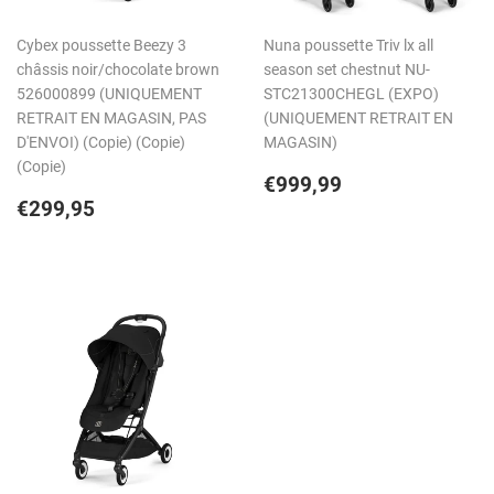
Cybex poussette Beezy 3
Nuna poussette Triv lx all
châssis noir/chocolate brown
season set chestnut NU-
526000899 (UNIQUEMENT
STC21300CHEGL (EXPO)
RETRAIT EN MAGASIN, PAS
(UNIQUEMENT RETRAIT EN
D'ENVOI) (Copie) (Copie)
MAGASIN)
(Copie)
Prix
€999,99
€999,99
Prix
€299,95
régulier
€299,95
régulier