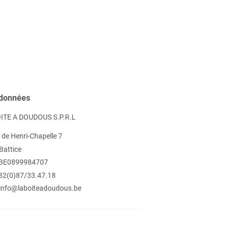
données
ITE A DOUDOUS S.P.R.L
 de Henri-Chapelle 7
Battice
 BE0899984707
 +32(0)87/33.47.18
: info@laboiteadoudous.be