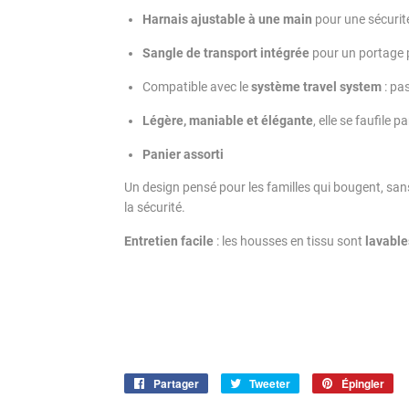
Harnais ajustable à une main
pour une sécurité
Sangle de transport intégrée
pour un portage p
Compatible avec le
système travel system
: pas
Légère, maniable et élégante
, elle se faufile p
Panier assorti
Un design pensé pour les familles qui bougent, san
la sécurité.
Entretien facile
: les housses en tissu sont
lavable
Partager
Partager
Tweeter
Tweeter
Épingler
Ép
sur
sur
sur