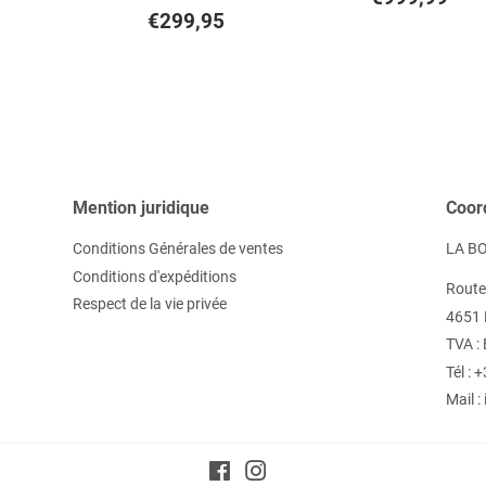
Prix
€299,95
régulier
€299,95
régulier
Mention juridique
Coor
Conditions Générales de ventes
LA BO
Conditions d'expéditions
Route
Respect de la vie privée
4651 
TVA :
Tél :
Mail 
Facebook
Instagram