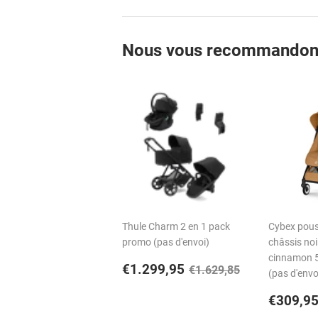
Nous vous recommandon
Thule Charm 2 en 1 pack
Cybex pous
promo (pas d'envoi)
châssis noi
cinnamon 
Prix
€1.299,95
Prix régulier
€1.629,85
€1.299,95
€1.629,85
(pas d'envo
réduit
Prix
€309,9
réguli