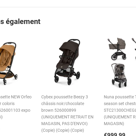
Facebook
Twitter
Pin
s également
sette NEW Orfeo
Cybex poussette Beezy 3
Nuna poussette Tr
r coloris
châssis noir/chocolate
season set chest
526001103 expo
brown 526000899
STC21300CHEGL
i)
(UNIQUEMENT RETRAIT EN
(UNIQUEMENT R
MAGASIN, PAS D'ENVOI)
MAGASIN)
€309,95
5
(Copie) (Copie) (Copie)
er
Prix
€9
€999,99