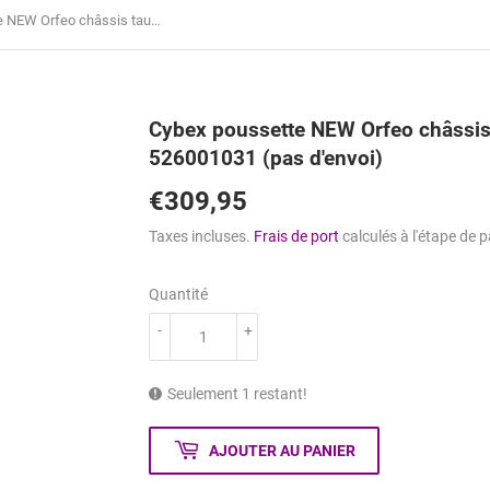
Cybex poussette NEW Orfeo châssis taupe coloris almond beige 526001031 (pas d'envoi)
Cybex poussette NEW Orfeo châssis
526001031 (pas d'envoi)
€309,95
€309,95
Taxes incluses.
Frais de port
calculés à l'étape de 
Quantité
-
+
Seulement 1 restant!
AJOUTER AU PANIER