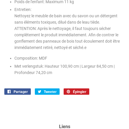
Poids de l'enfant
: Maximum 11 kg
Entretien
:
Nettoyez le meuble de bain avec du savon ou un détergent
sans éléments toxiques, dilué dans de leau tiède.
ATTENTION: Après le nettoyage, il faut toujours sécher
complètement le produit immédiatement. Afin de contrer le
gonflement des panneaux de bois tout écoulement doit être
immédiatement retiré, nettoyé et séché.e
Composition
: MDF
Met verlengstuk
: Hauteur 100,90 cm | Largeur 84,50 cm |
Profondeur 74,20 cm
Partager
Partager
Tweeter
Tweeter
Épingler
Épingler
sur
sur
sur
Facebook
Twitter
Pinterest
Liens