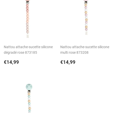
Nattou attache-sucette silicone
Nattou attache-sucette silicone
dégradé rose 873185
multi rose 873208
Prix
€14,99
Prix
€14,99
€14,99
€14,99
régulier
régulier