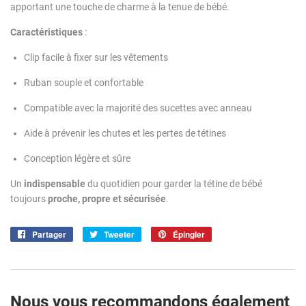
apportant une touche de charme à la tenue de bébé.
Caractéristiques
:
Clip facile à fixer sur les vêtements
Ruban souple et confortable
Compatible avec la majorité des sucettes avec anneau
Aide à prévenir les chutes et les pertes de tétines
Conception légère et sûre
Un
indispensable
du quotidien pour garder la tétine de bébé
toujours
proche, propre et sécurisée
.
Partager
Partager
Tweeter
Tweeter
Épingler
Épingler
sur
sur
sur
Facebook
Twitter
Pinterest
Nous vous recommandons également