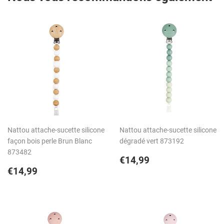
Nattou attache-sucette silicone
Nattou attache-sucette silicone
façon bois perle Brun Blanc
dégradé vert 873192
873482
Prix
€14,99
€14,99
Prix
€14,99
régulier
€14,99
régulier