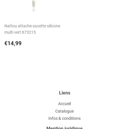
Nattou attache-sucette silicone
multi vert 873215
Prix
€14,99
€14,99
régulier
Liens
Accueil
Catalogue
Infos & conditions
Mention juridique